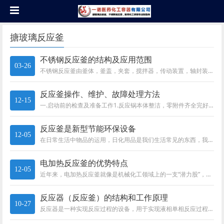
搪玻璃反应釜
不锈钢反应釜的结构及应用范围
03-26
不锈钢反应釜由釜体，釜盖，夹套，搅拌器，传动装置，轴封装置和支架组成。这些材料通常包括碳锰钢，不锈钢，锆，镍基（Hast...
反应釜操作、维护、故障处理方法
12-15
一.启动前的检查及准备工作1.反应锅本体整洁，零附件齐全完好。锅体上的压力表、真空表、温度表、安全阀门、阀门、疏水器应灵...
反应釜是新型节能环保设备
12-05
在日常生活中物品的运用，日化用品是我们生活常见的东西，我们使用的这些产品，但是你知道他们是靠什么生产出来的吗？反应釜这个...
电加热反应釜的优势特点
12-05
近年来，电加热反应釜就像是机械化工领域上的一支“潜力股”，广泛得应用于医药、化工、食品、天然调味品、食品添加剂、轻工等行...
反应器（反应釜）的结构和工作原理
10-27
反应器是一种实现反应过程的设备，用于实现液相单相反应过程和液液、气液、液固、气液固等多相反应过程。器内常设有搅拌（机械搅...