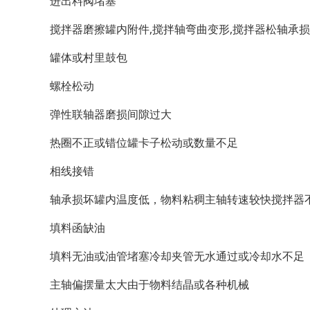
进出料阀堵塞
搅拌器磨擦罐内附件,搅拌轴弯曲变形,搅拌器松轴承
罐体或村里鼓包
螺栓松动
弹性联轴器磨损间隙过大
热圈不正或错位罐卡子松动或数量不足
相线接错
轴承损坏罐内温度低，物料粘稠主轴转速较快搅拌器
填料函缺油
填料无油或油管堵塞冷却夹管无水通过或冷却水不足
主轴偏摆量太大由于物料结晶或各种机械