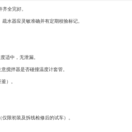
件齐全完好。
、疏水器应灵敏准确并有定期校验标记。
程度适中，无泄漏。
注意搅拌器是否碰撞温度计套管。
应釜）。
（仅限初装及拆线检修后的试车）。