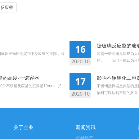
璃反应釜
搪玻璃反应釜的玻
16
固体反应物质沉淀到不反应釜的底部，出
河南一诺容器反应釜为大
构。 我们不能认为只要将
2020-10
釜的高度-一诺容器
影响不锈钢化工容
17
0升不锈钢反应釜的壁厚是10mm.（S
不锈钢搅拌器是典型的搅
物料可以达到不同的效果，
2020-10
关于企业
新闻资讯
公司动态